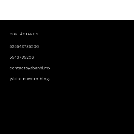
CONTÁCTANOS
525543735206
5543735206
contacto@banhi.mx
¡Visita nuestro blog!