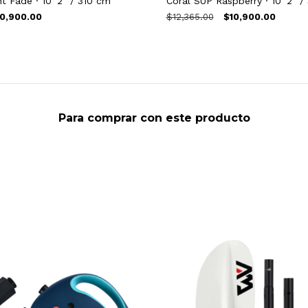
t Fade · 10´2" / 310 cm
Coral SUP Raspberry · 10´2" /
0,900.00
$12,365.00
$10,900.00
Para comprar con este producto