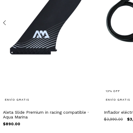
13
%
OFF
ENVÍO GRATIS
ENVÍO GRATIS
Aleta Slide Premium in racing compatible ·
Inflador eléctr
Aqua Marina
$3,990.00
$3
$890.00