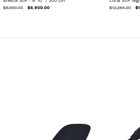
Breeze SUP · 9´10" / 300 cm
Coral SUP Nigh
$8,900.00
$6,900.00
$12,365.00
$1