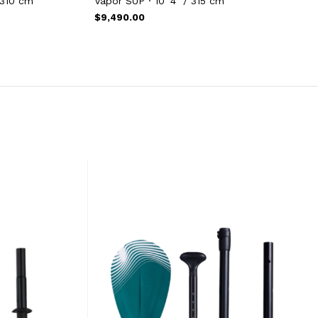
 310 cm
Vapor SUP · 10´4" / 315 cm
$9,490.00