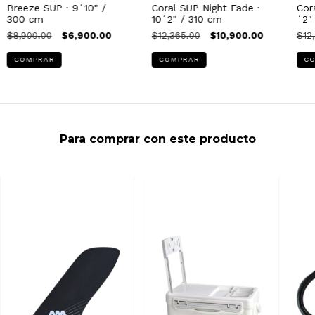
Breeze SUP · 9´10" /
Coral SUP Night Fade ·
Cor
300 cm
10´2" / 310 cm
´2"
$8,900.00
$6,900.00
$12,365.00
$10,900.00
$12
COMPRAR
COMPRAR
C
Para comprar con este producto