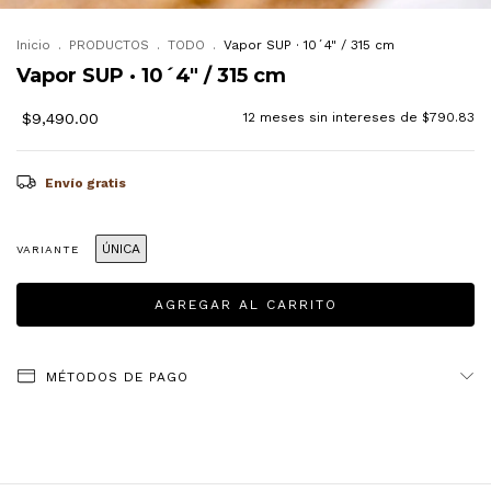
Inicio
.
PRODUCTOS
.
TODO
.
Vapor SUP · 10´4" / 315 cm
Vapor SUP · 10´4" / 315 cm
$9,490.00
12
meses sin intereses de
$790.83
Envío gratis
ÚNICA
VARIANTE
MÉTODOS DE PAGO