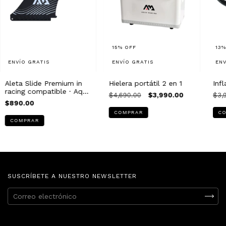
15
%
OFF
13
ENVÍO GRATIS
ENVÍO GRATIS
ENV
Aleta Slide Premium in
Hielera portátil 2 en 1
Infl
racing compatible · Aqua
$4,690.00
$3,990.00
$3,
Marina
$890.00
COMPRAR
SUSCRÍBETE A NUESTRO NEWSLETTER